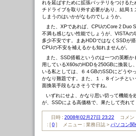
れを延ばすために拡張バッテリをつけるた
チドライブを取り外す必要があり、結局１
しまうのはいかがなものでしょうか。
また、XPであれば、CPUのCore 2 Duo S
不満も感じない性能でしょうが、VISTA
多少不安です。まあHDDではなくSSDが
CPUの不安を補えるかも知れませんが。
また、SSD搭載というのは一つの英断か
用しているX60sのHDDを250GBに換装し
いる私としては、６４GBのSSDにどうや
かなり難題です。また、１．８インチとい
面換装手段もなさそうですね。
いずれにせよ、かなり思い切って機能を
が、SSDによる高価格で、果たして売れて
日時 :
2008年02月27日 23:22
コメント
:
[
0
]
メニュー :
業務日誌 >
パソコン関