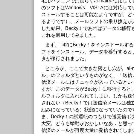
宅用パソコンでは長らくal-mailを使用
のソフトはWindows VISTAには対応
ストールすることは可能なようですが、ど
るようです）、メールソフトの乗り換えが
した結果、Becky！であればデータの移
これを適用してみました。
まず、T42にBecky！をインストール
フトをインストール。データを移行すると、
タが移行されました。
ところが、ここで大きな落とし穴が。al-m
ル」のフォルダというものがなく、「送信
信済メールにはチェックが入っているとい
すが、このデータがBecky！に移行する
ルフォルダに入れられてしまい、しかも送
されない（Becky！では送信済メールは
組みになっている）状態になっていたので
ま、Becky！の試運転のつもりで送受信
大変。どうも挙動がおかしいなあ…と思っ
信済のメールが再度大量に発信されてしま